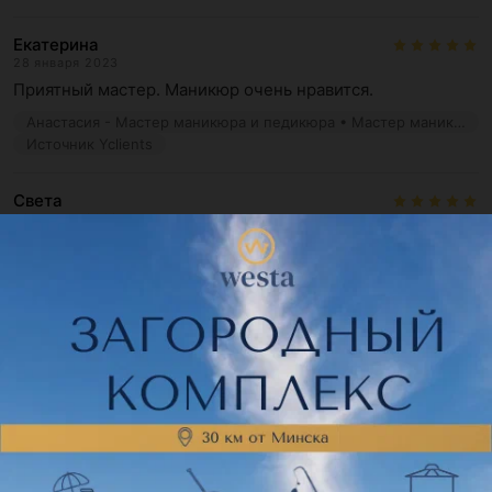
Екатерина
28 января 2023
Приятный мастер. Маникюр очень нравится.
Анастасия - Мастер маникюра и педикюра • Мастер маникюра • Мастер педикюра
Источник Yclients
Света
26 января 2023
Мастер чудесная! Очень качественный маникюр, 
красивый и сделала довольно быстро: за час двадцать 
покрыла гелем и нарисов...
Анастасия - Мастер маникюра и педикюра • Мастер маникюра • Мастер педикюра
Источник Yclients
Показать ещё
Поделитесь мнением