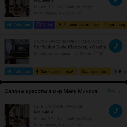
Мильфей
Минск, ТРЦ Dana Mall, ул. Петра
Мстиславца, 11
до 22:00
Telegram
Viber
Записаться онлайн
Задать вопр
САЛОН КРАСОТЫ ПРЕМИУМ-КЛАССА
Perfection Style (Перфекшн Стайл)
Минск, ул. Филимонова, 35
до 21:00
Telegram
Записаться онлайн
Задать вопрос
В и
Салоны красоты в м-р Маяк Минска
Все
СЕТЬ САЛОНОВ КРАСОТЫ
Мильфей
Минск, ТРЦ Dana Mall, ул. Петра
Мстиславца, 11
до 22:00