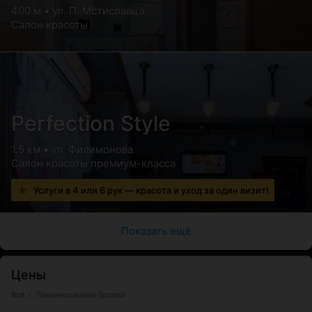
400 м • ул. П. Мстиславца
Салон красоты
Perfection Style
1.5 км • ул. Филимонова
Салон красоты премиум-класса
Услуги в 4 или 6 рук — красота и уход за один визит!
Показать ещё
Цены
Все
/
Ламинирование бровей