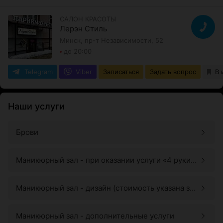
САЛОН КРАСОТЫ
Лерэн Стиль
Минск, пр-т Независимости, 52
до 20:00
Telegram
Viber
Записаться
Задать вопрос
В 
Наши услуги
Брови
Маникюрный зал - при оказании услуги «4 руки»
(маникюр и педикюр одновременно), к
стоимости добавляется +10 руб.
Маникюрный зал - дизайн (стоимость указана за
1 ноготь)
Маникюрный зал - дополнительные услуги