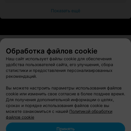
Показать ещё
Обработка файлов cookie
О проекте
Новости проекта
Размещение рекламы
Наш сайт использует файлы cookie для обеспечения
Вакансии
Публичный договор
Способы оплаты
удобства пользователей сайта, его улучшения, сбора
статистики и предоставления персонализированных
Публичный договор по использованию сервиса
рекомендаций.
«Афиша»
Пользовательское соглашение
Вы можете настроить параметры использования файлов
cookie или изменить свое согласие в более позднее время.
Написать в поддержку
Для получения дополнительной информации о целях,
Связаться по вопросам сотрудничества
сроках и порядке использования файлов cookie вы
Написать руководителю relax.by
можете ознакомиться с нашей
Политикой обработки
файлов cookie
Персональные настройки cookie
Обработка персональных данных
Принять