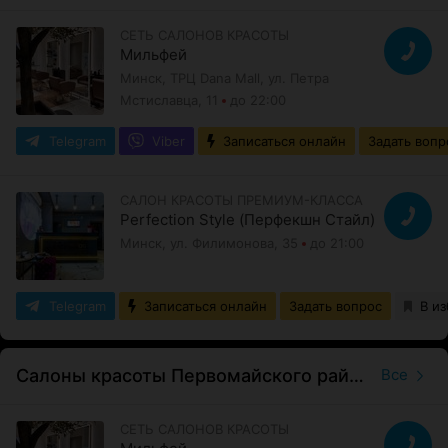
СЕТЬ САЛОНОВ КРАСОТЫ
Мильфей
Минск, ТРЦ Dana Mall, ул. Петра
Мстиславца, 11
до 22:00
Telegram
Viber
Записаться онлайн
Задать вопр
САЛОН КРАСОТЫ ПРЕМИУМ-КЛАССА
Perfection Style (Перфекшн Стайл)
Минск, ул. Филимонова, 35
до 21:00
Telegram
Записаться онлайн
Задать вопрос
В и
Салоны красоты Первомайского района
Все
СЕТЬ САЛОНОВ КРАСОТЫ