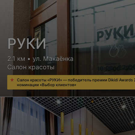
РУКИ
2.1 км • ул. Макаёнка
Салон красоты
Салон красоты «РУКИ» — победитель премии Dikidi Awards 
номинации «Выбор клиентов»