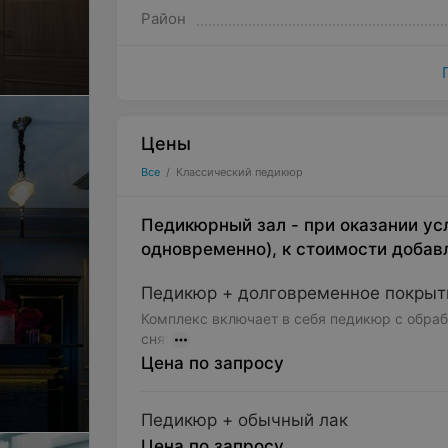
Район
Цены
Все
/
Классический педикюр
Педикюрный зал - при оказании ус
одновременно), к стоимости добав
Педикюр + долговременное покрыти
Комплекс включает в себя педикюр с обраб
снят
Цена по запросу
Педикюр + обычный лак
Цена по запросу