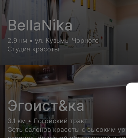
BellaNika
2.9 км • ул. Кузьмы Чорного
Студия красоты
Эгоист&ка
3.1 км • Логойский тракт
Сеть салонов красоты с высоким уров