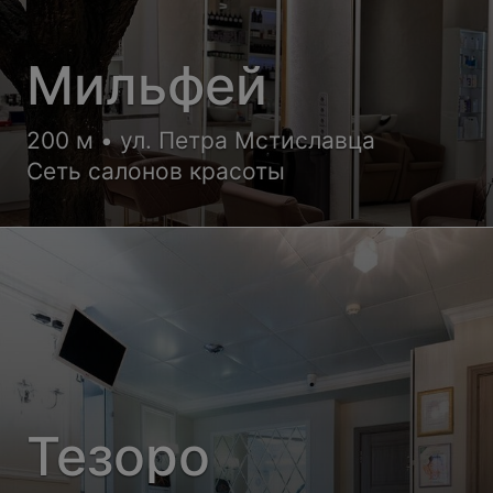
Мильфей
200 м • ул. Петра Мстиславца
Сеть салонов красоты
Тезоро