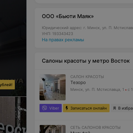
ООО «Бьюти Маяк»
Юридический адрес: г. Минск, ул. П. Мстиславц
УНП: 193343423
На правах рекламы
Салоны красоты у метро Восток
САЛОН КРАСОТЫ
Тезоро
ублей!
Минск, ул. П. Мстиславца, 1
с 
Viber
Записаться онлайн
В избр
СЕТЬ САЛОНОВ КРАСОТЫ