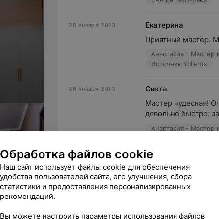
Снятие гель-лака
Екатерина
28 января 2023
Приятный мастер. М
Источник Yclients
Света
26 января 2023
Мастер чудесная! О
довольно быстро: за
Источник Yclients
Обработка файлов cookie
Наш сайт использует файлы cookie для обеспечения
удобства пользователей сайта, его улучшения, сбора
статистики и предоставления персонализированных
рекомендаций.
Поделитесь
нем
мнением
Вы можете настроить параметры использования файлов