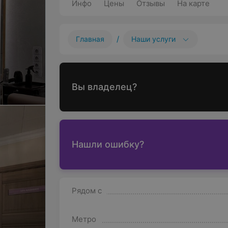
Инфо
Цены
Отзывы
На карте
/
Главная
Наши услуги
Вы владелец?
Нашли ошибку?
Рядом с
Метро