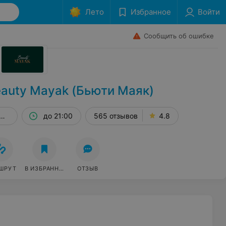
Лето
Избранное
Войти
Сообщить об ошибке
auty Mayak (Бьюти Маяк)
8, пом. 384
до 21:00
565 отзывов
4.8
ШРУТ
В ИЗБРАННОЕ
ОТЗЫВ