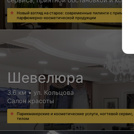
сервиса, приятной обстановкой и косм
мировых марок
Новый взгляд на старое: современные пилинги с применен
парфюмерно-косметической продукции
Шевелюра
3.6 км • ул. Кольцова
Салон красоты
Парикмахерские и косметические услуги, ногтевой сервис, 
телом