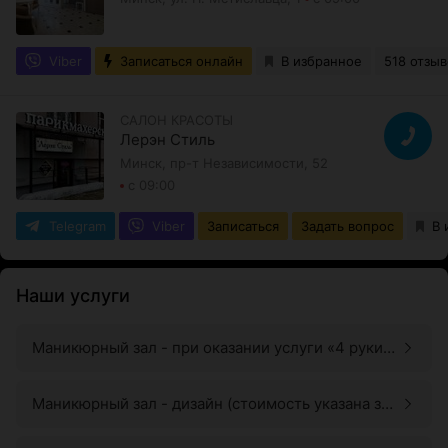
Viber
Записаться онлайн
В избранное
518 отзыв
САЛОН КРАСОТЫ
Лерэн Стиль
Минск, пр-т Независимости, 52
с 09:00
Telegram
Viber
Записаться
Задать вопрос
В 
Наши услуги
Маникюрный зал - при оказании услуги «4 руки»
(маникюр и педикюр одновременно), к
стоимости добавляется +10 руб.
Маникюрный зал - дизайн (стоимость указана за
1 ноготь)