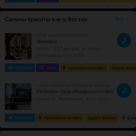
Салоны красоты в м-р Восток
Все
СЕТЬ САЛОНОВ КРАСОТЫ
Мильфей
Минск, ТРЦ Dana Mall, ул. Петра
Мстиславца, 11
с 10:00
Telegram
Viber
Записаться онлайн
Задать вопр
САЛОН КРАСОТЫ ПРЕМИУМ-КЛАССА
Perfection Style (Перфекшн Стайл)
Минск, ул. Филимонова, 35
с 10:00
Telegram
Записаться онлайн
Задать вопрос
В и