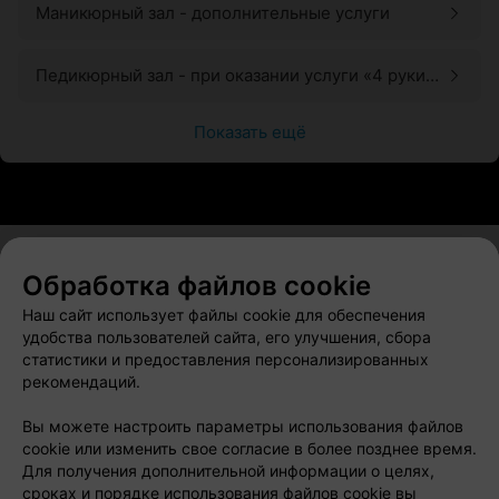
Маникюрный зал - дополнительные услуги
Педикюрный зал - при оказании услуги «4 руки»
(маникюр и педикюр одновременно), к
стоимости добавляется +15%
Показать ещё
Обработка файлов cookie
О проекте
Новости проекта
Размещение рекламы
Наш сайт использует файлы cookie для обеспечения
Вакансии
Публичный договор
Способы оплаты
удобства пользователей сайта, его улучшения, сбора
статистики и предоставления персонализированных
Публичный договор по использованию сервиса
рекомендаций.
«Афиша»
Пользовательское соглашение
Вы можете настроить параметры использования файлов
cookie или изменить свое согласие в более позднее время.
Написать в поддержку
Для получения дополнительной информации о целях,
Связаться по вопросам сотрудничества
сроках и порядке использования файлов cookie вы