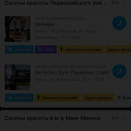
Салоны красоты Первомайского района
Все
СЕТЬ САЛОНОВ КРАСОТЫ
Мильфей
Минск, ТРЦ Dana Mall, ул. Петра
Мстиславца, 11
с 10:00
Telegram
Viber
Записаться онлайн
Задать вопр
САЛОН КРАСОТЫ ПРЕМИУМ-КЛАССА
Perfection Style (Перфекшн Стайл)
Минск, ул. Филимонова, 35
с 10:00
Telegram
Записаться онлайн
Задать вопрос
В и
Салоны красоты в м-р Маяк Минска
Все